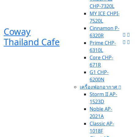
CHP-7320L
MY ICE CHPI-
7520L
Cinnamon P-
Coway
6320R
Thailand Cafe
Prime CHP-
6310L
Core CHP-
671R
G1 CHP-
6200N
เครื่องฟอกอากาศ
Storm II AP-
1523D
Noble AP-
2021A
Classic AP-
1018F